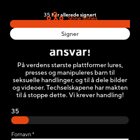
35
har allerede signert
Signer
Techgiganter – ta
ansvar!
På verdens største plattformer lures,
presses og manipuleres barn til
seksuelle handlinger, og til å dele bilder
og videoer. Techselskapene har makten
til å stoppe dette. Vi krever handling!
35
Fornavn *